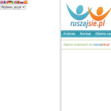
Artykuły
Noclegi
Obiekty sp
Zaproś znajomych do
ruszaj
sie.pl