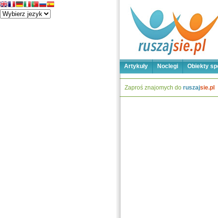
Artykuły
Noclegi
Obiekty sp
Zaproś znajomych do
ruszaj
sie.pl