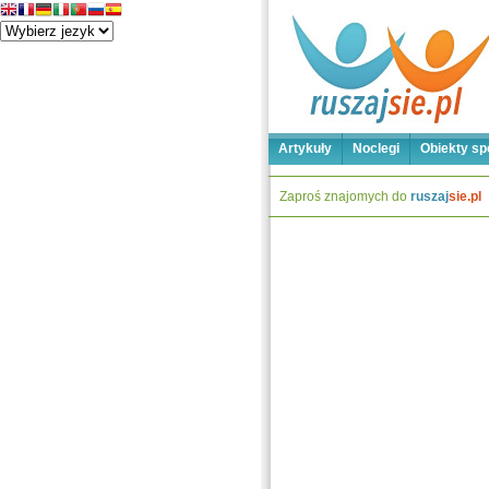
Artykuły
Noclegi
Obiekty sp
Zaproś znajomych do
ruszaj
sie.pl