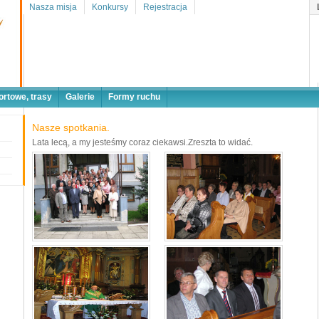
Nasza misja
Konkursy
Rejestracja
ortowe, trasy
Galerie
Formy ruchu
Nasze spotkania.
Lata lecą, a my jesteśmy coraz ciekawsi.Zreszta to widać.