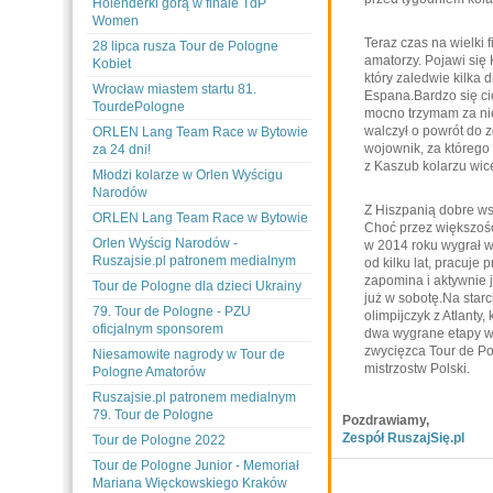
Holenderki górą w finale TdP
Women
Teraz czas na wielki f
28 lipca rusza Tour de Pologne
amatorzy. Pojawi się 
Kobiet
który zaledwie kilka d
Wrocław miastem startu 81.
Espana.Bardzo się ci
TourdePologne
mocno trzymam za nieg
walczył o powrót do 
ORLEN Lang Team Race w Bytowie
wojownik, za którego
za 24 dni!
z Kaszub kolarzu wice
Młodzi kolarze w Orlen Wyścigu
Narodów
Z Hiszpanią dobre w
ORLEN Lang Team Race w Bytowie
Choć przez większość 
Orlen Wyścig Narodów -
w 2014 roku wygrał w 
Ruszajsie.pl patronem medialnym
od kilku lat, pracuje 
zapomina i aktywnie 
Tour de Pologne dla dzieci Ukrainy
już w sobotę.Na star
79. Tour de Pologne - PZU
olimpijczyk z Atlanty
oficjalnym sponsorem
dwa wygrane etapy w
zwycięzca Tour de Po
Niesamowite nagrody w Tour de
mistrzostw Polski.
Pologne Amatorów
Ruszajsie.pl patronem medialnym
79. Tour de Pologne
Pozdrawiamy,
Zespół RuszajSię.pl
Tour de Pologne 2022
Tour de Pologne Junior - Memoriał
Mariana Więckowskiego Kraków