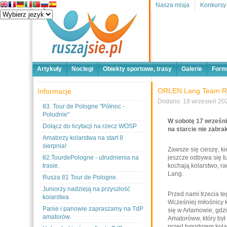
Nasza misja
Konkursy
Artykuły
Noclegi
Obiekty sportowe, trasy
Galerie
Form
ORLEN Lang Team Ra
Informacje
Dodano: 19 wrzesień 202
83. Tour de Pologne "Północ -
Południe"
W sobotę 17 wrześn
Dołącz do licytacji na rzecz WOSP
na starcie nie zabra
Amatorzy kolarstwa na start 8
sierpnia!
Zawsze się cieszę, ki
82.TourdePologne - utrudnienia na
jeszcze odbywa się tu
trasie.
kochają kolarstwo, r
Lang.
Rusza 81 Tour de Pologne.
Juniorzy nadzieją na przyszłość
Przed nami trzecia 
kolarstwa
Wcześniej miłośnicy k
Panie i panowie zapraszamy na TdP
się w Arłamowie, gdz
amatorów.
Amatoróww, który by
przed tygodniem kola