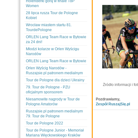
Holenderki górą w finale TdP
Women
28 lipca rusza Tour de Pologne
Kobiet
Wrocław miastem startu 81.
TourdePologne
ORLEN Lang Team Race w Bytowie
za 24 dni!
Młodzi kolarze w Orlen Wyścigu
Narodów
ORLEN Lang Team Race w Bytowie
Orlen Wyścig Narodów -
Ruszajsie.pl patronem medialnym
Tour de Pologne dla dzieci Ukrainy
Żródło informacji i f
79. Tour de Pologne - PZU
oficjalnym sponsorem
Niesamowite nagrody w Tour de
Pozdrawiamy,
Pologne Amatorów
Zespół RuszajSię.pl
Ruszajsie.pl patronem medialnym
79. Tour de Pologne
Tour de Pologne 2022
Tour de Pologne Junior - Memoriał
Mariana Więckowskiego Kraków