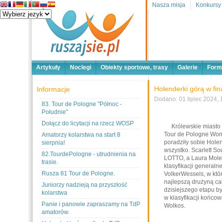
Nasza misja
Konkursy
Artykuły
Noclegi
Obiekty sportowe, trasy
Galerie
Form
Holenderki górą w f
Informacje
Dodano: 01 lipiec 2024, 
83. Tour de Pologne "Północ -
Południe"
Dołącz do licytacji na rzecz WOSP
Królewskie miasto Ka
Tour de Pologne Wom
Amatorzy kolarstwa na start 8
poradziły sobie Holen
sierpnia!
wszystko. Scarlett So
82.TourdePologne - utrudnienia na
LOTTO, a Laura Molena
trasie.
klasyfikacji general
Rusza 81 Tour de Pologne.
VolkerWessels, w któr
najlepszą drużyną ca
Juniorzy nadzieją na przyszłość
dzisiejszego etapu by
kolarstwa
w klasyfikacji końcow
Panie i panowie zapraszamy na TdP
Wolkos.
amatorów.