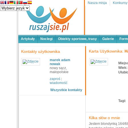
Nasza misja
Konkursy
Artykuły
Noclegi
Obiekty sportowe, trasy
Galerie
Form
Karta Użytkownika:
H
Kontakty użytkownika
marek adam
Miejs
nowak
Wiek:
nowy sącz,
małopolskie
Ulubi
zaproś
|
wiadomość
Wszystkie kontakty
Tagi:
Kilka słów o mnie
Jestem blondynką 164/68