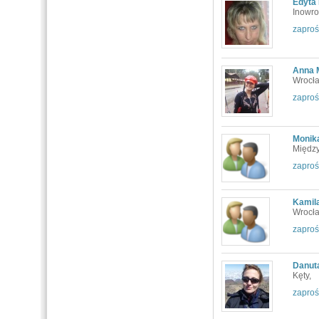
Edyta
Inowro
zaproś
Anna 
Wrocła
zaproś
Monik
Między
zaproś
Kamil
Wrocła
zaproś
Danut
Kęty,
zaproś