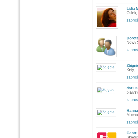
Lidia 
Osiek,
zaproś
Dorota
Nowy 
zaproś
Zbigni
Kęty,
zaproś
darius
białyst
zaproś
Hanna
Mucha
zaproś
Centru
Skawi