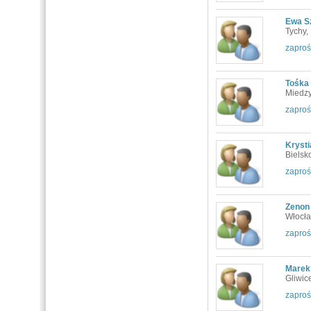
Ewa S
Tychy,
zaproś
Tośka 
Miedzy
zaproś
Kryst
Bielsk
zaproś
Zenon
Włocł
zaproś
Marek
Gliwic
zaproś