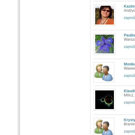
Kazim
Andry
zaproś
Pauli
Warsz
zaproś
Monik
Wawer
zaproś
Klaud
Milicz,
zaproś
Kryst
Branie
zaproś