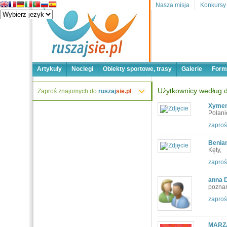
Nasza misja
Konkursy
Artykuły
Noclegi
Obiekty sportowe, trasy
Galerie
Form
Użytkownicy według d
Zaproś znajomych do
ruszaj
sie.pl
Xymen
Polani
zaproś
Benia
Kęty,
zaproś
anna
pozna
zaproś
MARZ