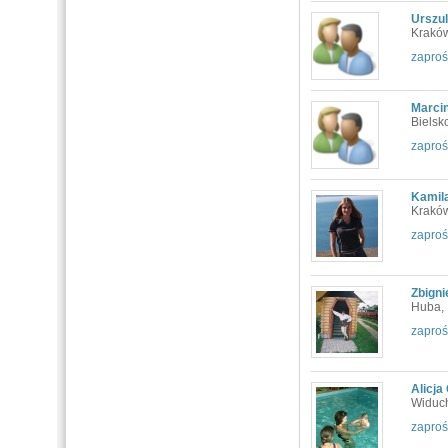
Urszu
Kraków
zaproś
Marci
Bielsk
zaproś
Kamila
Kraków
zaproś
Zbign
Huba,
zaproś
Alicja
Widuc
zaproś