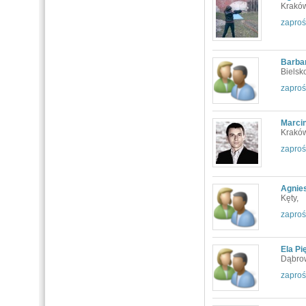
Kraków
zaproś
Barbar
Bielsko
zaproś
Marci
Kraków
zaproś
Agnie
Kęty,
zaproś
Ela Pi
Dąbro
zaproś