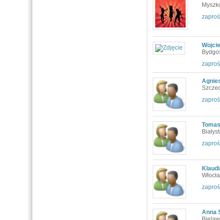
Myszk
zaproś
Wojci
Bydgo
zaproś
Agnie
Szczec
zaproś
Tomas
Białyst
zaproś
Klaud
Włocł
zaproś
Anna 
Bielaw