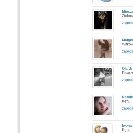
Miecz
Zielon
zaproś
Małgor
Witkow
zaproś
Ola U
Pisarz
zaproś
Natali
Kęty,
zaproś
Iwona
Kęty,