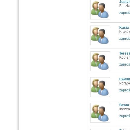
Justyn
Buczk
zaproś
Kasia
Kraków
zaproś
Teres
Kobier
zaproś
Eweli
Porąbk
zaproś
Beata
Inowro
zaproś