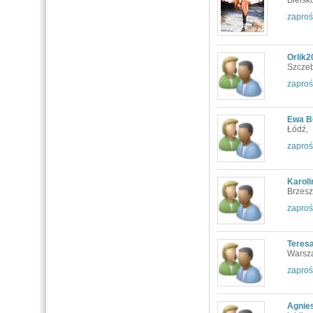
Bielsk
zaproś
Orlik
Szczeb
zaproś
Ewa B
Łódź,
zaproś
Karoli
Brzesz
zaproś
Teres
Warsz
zaproś
Agnie