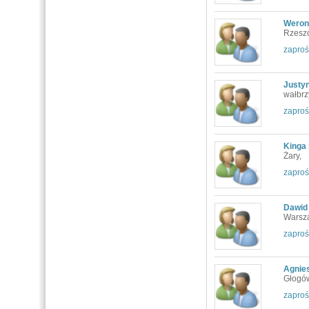
Weron
Rzesz
zaproś
Justy
wałbrz
zaproś
Kinga
Żary,
zaproś
Dawid
Warsz
zaproś
Agnie
Głogó
zaproś