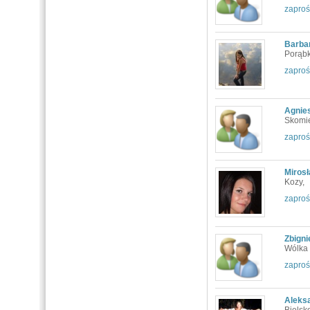
zaproś
Barba
Porąbk
zaproś
Agnie
Skomie
zaproś
Miros
Kozy,
zaproś
Zbigni
Wólka
zaproś
Aleks