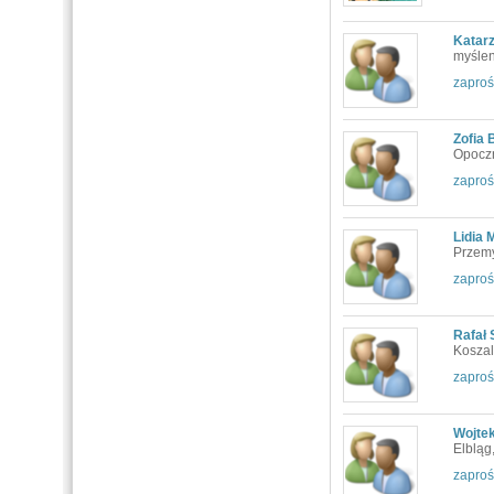
Katar
myślen
zaproś
Zofia 
Opocz
zaproś
Lidia 
Przemy
zaproś
Rafał 
Koszal
zaproś
Wojte
Elbląg
zaproś